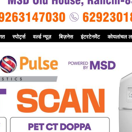
गत
स्पोर्ट्स
वर्ल्ड न्यूज़
बिज़नेस
इंटरटेनमेंट
कोयलांचल ल