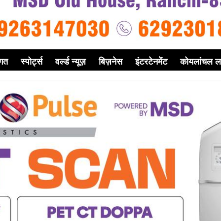
गत
स्पोर्ट्स
वर्ल्ड न्यूज़
बिज़नेस
इंटरटेनमेंट
कोयलांचल ल