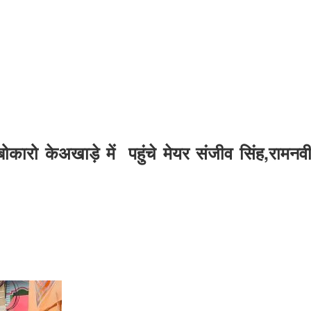
कारो केअखाड़े में पहुंचे मेयर संजीव सिंह,रामन