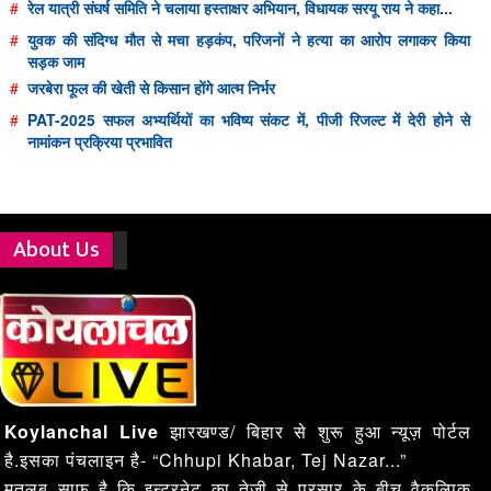
#
रेल यात्री संघर्ष समिति ने चलाया हस्ताक्षर अभियान, विधायक सरयू राय ने कहा...
#
युवक की संदिग्ध मौत से मचा हड़कंप, परिजनों ने हत्या का आरोप लगाकर किया
सड़क जाम
#
जरबेरा फूल की खेती से किसान होंगे आत्म निर्भर
#
PAT-2025 सफल अभ्यर्थियों का भविष्य संकट में, पीजी रिजल्ट में देरी होने से
नामांकन प्रक्रिया प्रभावित
About Us
Koylanchal Live
झारखण्ड/ बिहार से शुरू हुआ न्यूज़ पोर्टल
है.इसका पंचलाइन है- “Chhupi Khabar, Tej Nazar...”
मतलब साफ़ है कि इन्टरनेट का तेज़ी से प्रसार के बीच वैकल्पिक